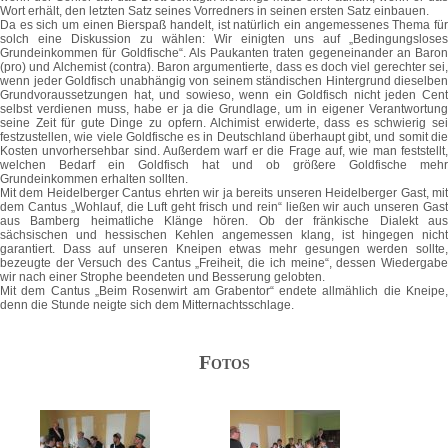
Wort erhält, den letzten Satz seines Vorredners in seinen ersten Satz einbauen.
Da es sich um einen Bierspaß handelt, ist natürlich ein angemessenes Thema für
solch eine Diskussion zu wählen: Wir einigten uns auf „Bedingungsloses
Grundeinkommen für Goldfische“. Als Paukanten traten gegeneinander an Baron
(pro) und Alchemist (contra). Baron argumentierte, dass es doch viel gerechter sei,
wenn jeder Goldfisch unabhängig von seinem ständischen Hintergrund dieselben
Grundvoraussetzungen hat, und sowieso, wenn ein Goldfisch nicht jeden Cent
selbst verdienen muss, habe er ja die Grundlage, um in eigener Verantwortung
seine Zeit für gute Dinge zu opfern. Alchimist erwiderte, dass es schwierig sei
festzustellen, wie viele Goldfische es in Deutschland überhaupt gibt, und somit die
Kosten unvorhersehbar sind. Außerdem warf er die Frage auf, wie man feststellt,
welchen Bedarf ein Goldfisch hat und ob größere Goldfische mehr
Grundeinkommen erhalten sollten.
Mit dem Heidelberger Cantus ehrten wir ja bereits unseren Heidelberger Gast, mit
dem Cantus „Wohlauf, die Luft geht frisch und rein“ ließen wir auch unseren Gast
aus Bamberg heimatliche Klänge hören. Ob der fränkische Dialekt aus
sächsischen und hessischen Kehlen angemessen klang, ist hingegen nicht
garantiert. Dass auf unseren Kneipen etwas mehr gesungen werden sollte,
bezeugte der Versuch des Cantus „Freiheit, die ich meine“, dessen Wiedergabe
wir nach einer Strophe beendeten und Besserung gelobten.
Mit dem Cantus „Beim Rosenwirt am Grabentor“ endete allmählich die Kneipe,
denn die Stunde neigte sich dem Mitternachtsschlage.
Fotos