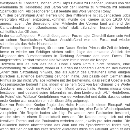
Westphalia zu Konstanz, Jochen vom Corps Bavaria zu Erlangen, Markus von der
Allemannia zu Heidelberg und Baron von der Fidentia zu Mittweida mit seinem
Spähfuchs Toni. Als besonderer Gast beehrte uns Wois Verlobte Romy.
Um den berufstätigen Alten Herren und den mittlerweile mit studentischen Jobs
versorgten Aktiven entgegenzukommen, wurde die Kneipe schon 19:30 Uhr
angeschlagen. Die Begrüßung aller Mitglieder der Corona fand während der
Cantusstrophen von „Gaudeamus igitur“ statt. „Burschen heraus“ beendete
schließlich das Officium.
In der darauffolgenden Fidulität übergab der Fuchsmajor Churchill dann sein Amt
an seinen Brandfuchsen Wallace. Anschließend war die Fuxia mal wieder
schneller als das Hohe Haus erlaubt.
Einem allgemeinen Tempus, für dessen Dauer Senior Primus die Zeit definierte,
bevor er wieder am Schläger stehen sollte, folgte der erstaunte Anblick der
Mitglieder des Burschensalons in Richtung Schwanz des toten Fuxes. Ein
umgekehrtes Bierdorf entstand und Wallace leitete fortan die Kneipe.
Trotzdem ließ es sich das neue Hohe Contra Primus nicht nehmen, eine
Wortmeldung zu vollführen, wobei er auf den inflationären Gebrauch des Wortes
„Alter“ zum Satzanfang hinwies, das als Ausruf des Erstaunens unter einigen
Burschen ausufernde Benutzung gefunden hatte. Das passte dem Germanisten
Primus so gar nicht. Wallace konterte mit der Bemerkung, dass selbst Goethe sich
Gossensprache bedient hätte, indem er seinem Götz von Berlichingen die Worte
„Lecke er mich doch im Arsch“ in den Mund gelegt hätte. Primus musste dies
bestätigen und gestand seine Erkenntnis mit dem Liedwunsch „ALT Heidelberg,
du Feine“ ein. Wallace‘ Kneipführung war gut vorbereitet und dafür, dass es seine
erste Kneipe war, erschien er nicht übermäßig aufgeregt.
Kurz vor Ende der Kneipe fragte das Hohe Haus nach einem Bierspaß. Auf
Vorschlag von Tox wurde die Entscheidung getroffen, eine Partie Wechselpauken
zu spielen. Die Regeln lauten wie folgt: Es werden zwei Paukanten bestimmt,
welche sich in einem Rhetorikduell messen. Die Korona einigt sich auf ein
kreatives Thema und die Paukanten vertreten dann jeweils pro oder contra. Die
Paukanten haben abwechselnd das Wort und ein Sprechwechsel findet statt,
wenn der Senior auf das Brett schlägt. Allerdings muss ein Paukant, wenn er das