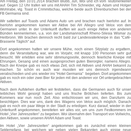
Am Freitag, den 10.01.2014 brachen Blubb, Juri, Woi und ich vom Teutonenkeller
auf. Gegen 12 Uhr trafen wir uns mit AHAH Tim Schneider, vlg. Adam und Holger
Wohlrabe, vlg. Toast in Crimmitschau, welche beide auch Ehrenburschen bei der
FB Germania sind.
Wir sattelten auf Toasts und Adams Auto um und brachen nach Iserlohn auf. In
Iserlohn angekommen kamen wir Aktive bei AH Allegro und Velox von den
Germanen unter. In der Unterkunft durften wir auch einige Aktive von anderen
Bünden kennenlernen, u.a. von der Landsmannschaft Rheno-Silesia Wismar zu
Heilbronn. Wir brachen dennoch recht bald zur Landesvaterkneipe in das "Café-
Brasserie Täglich" auf.
Dort angekommen hatten wir unsere Mühe, noch einen Sitzplatz zu ergattern,
denn die Veranstaltung war, wie im Vorjahr, mit knapp 100 Personen sehr gut
besucht. Wir erlebten eine sehr stimmungsvolle, dennoch feierliche Kneipe mit
Ehrungen, Gesang und einen ausgesprochen guten Bierorgler, namens Allegro.
Nach der Kneipe gab es noch etwas Zeit, sich mit Aktiven und AHAH bekannt zu
machen. So schön es auch war mussten wir uns dennoch irgendwann
verabschieden und uns wieder ins “Hotel Germania” begeben. Dort angekommen
gab es noch ein oder zwei Bier für jeden mit den anderen vor Ort untergebrachten
Aktiven.
Nach dem Aufstehen durften wir feststellen, dass die Germanen auch für unser
leibliches Wohl gesorgt haben und uns frische Brötchen lieferten. Bis zum
Kommers war nun noch Zeit. Also entschlossen wir uns, den Danzturm zu
besichtigen. Dies war uns, dank des Wagens von Velox auch möglich. Danach
gab es noch ein paar Wege in der Stadt zu erledigen. Kurz darauf, wieder in der
Unterkunft angekommen, bereiteten wir alles vor, um uns zum Festkommers im
Hotel „Vier Jahreszeiten“ zu begeben. Woi übernahm den Transport von Vollwichs,
den Aktiven, sowie unseren AHAH Adam und Toast.
Im Hotel „Vier Jahreszeiten“ angekommen gab es zunächst einen kleinen
Sektempfang, bei welchem wir neben vielen Bekannten auch einige neue